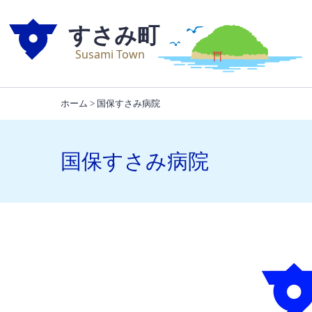
本
文
へ
移
動
ホーム
>
国保すさみ病院
国保すさみ病院