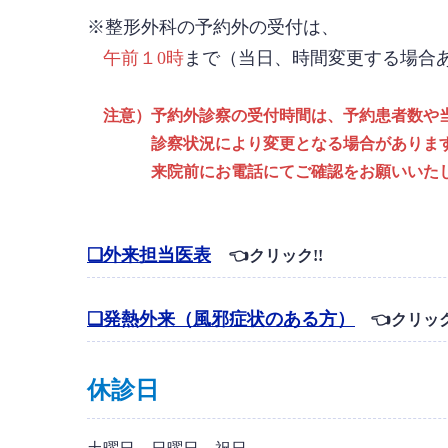
※整形外科の予約外の受付は、
午前１0時
まで（当日、時間変更する場合
注意）予約外診察の受付時間は、予約患者数や
診察状況により
変更となる場合がありま
来院前に
お電話にてご確認をお願いいた
❏外来担当医表
👈クリック!!
❏発熱外来（風邪症状のある方）
👈クリック
休診日