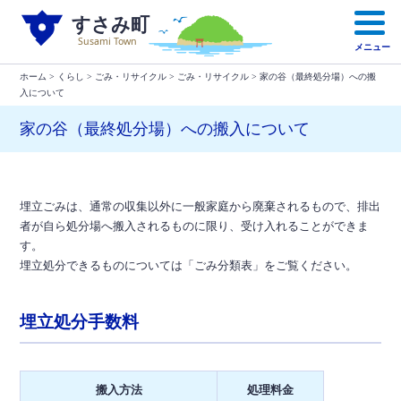
本
文
メニュー
へ
移
ホーム
>
くらし
>
ごみ・リサイクル
>
ごみ・リサイクル
> 家の谷（最終処分場）への搬
動
入について
家の谷（最終処分場）への搬入について
埋立ごみは、通常の収集以外に一般家庭から廃棄されるもので、排出
者が自ら処分場へ搬入されるものに限り、受け入れることができま
す。
埋立処分できるものについては「ごみ分類表」をご覧ください。
埋立処分手数料
搬入方法
処理料金